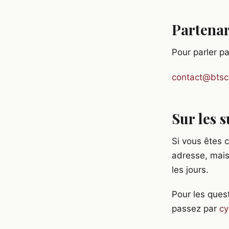
Partenar
Pour parler p
contact@btsc
Sur les s
Si vous êtes 
adresse, mai
les jours.
Pour les ques
passez par
cy