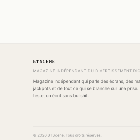
BTSCENE
MAGAZINE INDÉPENDANT DU DIVERTISSEMENT DIG
Magazine indépendant qui parle des écrans, des ma
jackpots et de tout ce qui se branche sur une prise. O
teste, on écrit sans bullshit.
© 2026 BTScene. Tous droits réservés.