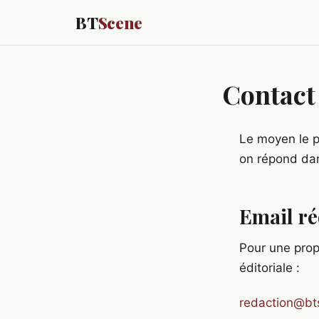
BT
Scene
Contact
Le moyen le pl
on répond dan
Email ré
Pour une propo
éditoriale :
redaction@bt