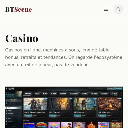
BT
Scene
Casino
Casinos en ligne, machines à sous, jeux de table,
bonus, retraits et tendances. On regarde l'écosystème
avec un œil de joueur, pas de vendeur.