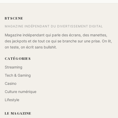
BTSCENE
MAGAZINE INDÉPENDANT DU DIVERTISSEMENT DIGITAL
Magazine indépendant qui parle des écrans, des manettes,
des jackpots et de tout ce qui se branche sur une prise. On lit,
on teste, on écrit sans bullshit.
CATÉGORIES
Streaming
Tech & Gaming
Casino
Culture numérique
Lifestyle
LE MAGAZINE