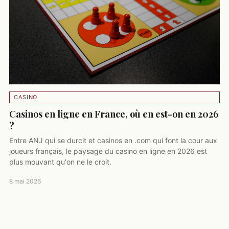
CASINO
Casinos en ligne en France, où en est-on en 2026
?
Entre ANJ qui se durcit et casinos en .com qui font la cour aux
joueurs français, le paysage du casino en ligne en 2026 est
plus mouvant qu'on ne le croit.
8 mai 2026