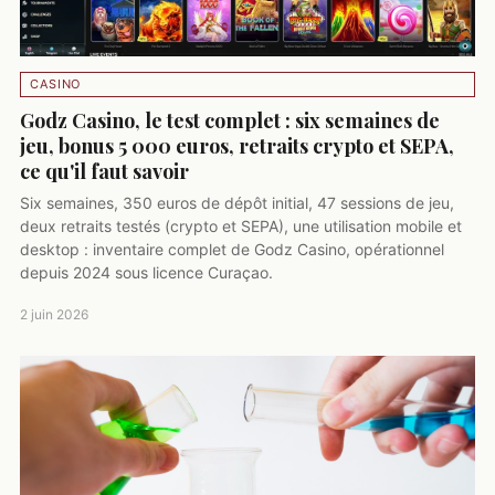
CASINO
Godz Casino, le test complet : six semaines de
jeu, bonus 5 000 euros, retraits crypto et SEPA,
ce qu'il faut savoir
Six semaines, 350 euros de dépôt initial, 47 sessions de jeu,
deux retraits testés (crypto et SEPA), une utilisation mobile et
desktop : inventaire complet de Godz Casino, opérationnel
depuis 2024 sous licence Curaçao.
2 juin 2026