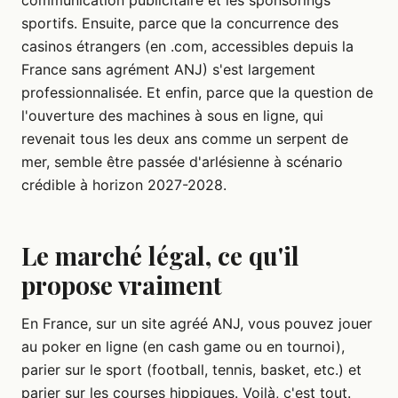
sportifs. Ensuite, parce que la concurrence des
casinos étrangers (en .com, accessibles depuis la
France sans agrément ANJ) s'est largement
professionnalisée. Et enfin, parce que la question de
l'ouverture des machines à sous en ligne, qui
revenait tous les deux ans comme un serpent de
mer, semble être passée d'arlésienne à scénario
crédible à horizon 2027-2028.
Le marché légal, ce qu'il
propose vraiment
En France, sur un site agréé ANJ, vous pouvez jouer
au poker en ligne (en cash game ou en tournoi),
parier sur le sport (football, tennis, basket, etc.) et
parier sur les courses hippiques. Voilà, c'est tout.