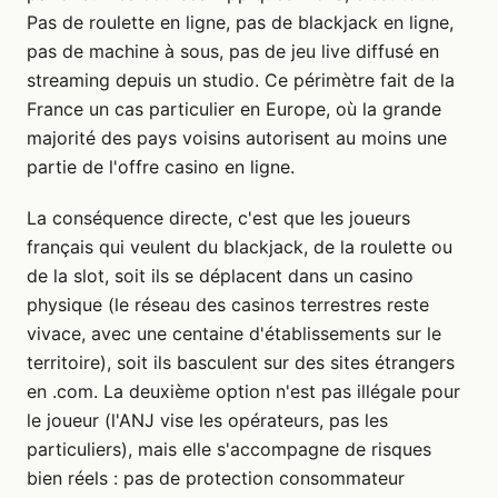
Pas de roulette en ligne, pas de blackjack en ligne,
pas de machine à sous, pas de jeu live diffusé en
streaming depuis un studio. Ce périmètre fait de la
France un cas particulier en Europe, où la grande
majorité des pays voisins autorisent au moins une
partie de l'offre casino en ligne.
La conséquence directe, c'est que les joueurs
français qui veulent du blackjack, de la roulette ou
de la slot, soit ils se déplacent dans un casino
physique (le réseau des casinos terrestres reste
vivace, avec une centaine d'établissements sur le
territoire), soit ils basculent sur des sites étrangers
en .com. La deuxième option n'est pas illégale pour
le joueur (l'ANJ vise les opérateurs, pas les
particuliers), mais elle s'accompagne de risques
bien réels : pas de protection consommateur