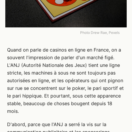
Photo Drew Rae, Pexels
Quand on parle de casinos en ligne en France, on a
souvent l'impression de parler d'un marché figé.
L'ANJ (Autorité Nationale des Jeux) tient une ligne
stricte, les machines à sous ne sont toujours pas
autorisées en ligne, et les opérateurs qui ont pignon
sur rue se concentrent sur le poker, le pari sportif et
le pari hippique. Et pourtant, sous cette apparence
stable, beaucoup de choses bougent depuis 18
mois.
D'abord, parce que l'ANJ a serré la vis sur la
communication publicitaire et les sponsorings