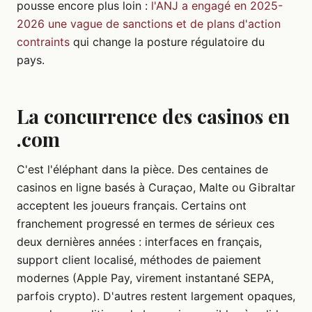
pousse encore plus loin :
l'ANJ a engagé en 2025-
2026 une vague de sanctions et de plans d'action
contraints
qui change la posture régulatoire du
pays.
La concurrence des casinos en
.com
C'est l'éléphant dans la pièce. Des centaines de
casinos en ligne basés à Curaçao, Malte ou Gibraltar
acceptent les joueurs français. Certains ont
franchement progressé en termes de sérieux ces
deux dernières années : interfaces en français,
support client localisé, méthodes de paiement
modernes (Apple Pay, virement instantané SEPA,
parfois crypto). D'autres restent largement opaques,