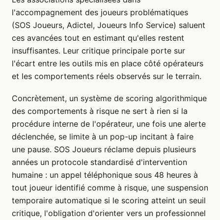
l'accompagnement des joueurs problématiques
(SOS Joueurs, Adictel, Joueurs Info Service) saluent
ces avancées tout en estimant qu'elles restent
insuffisantes. Leur critique principale porte sur
l'écart entre les outils mis en place côté opérateurs
et les comportements réels observés sur le terrain.
Concrètement, un système de scoring algorithmique
des comportements à risque ne sert à rien si la
procédure interne de l'opérateur, une fois une alerte
déclenchée, se limite à un pop-up incitant à faire
une pause. SOS Joueurs réclame depuis plusieurs
années un protocole standardisé d'intervention
humaine : un appel téléphonique sous 48 heures à
tout joueur identifié comme à risque, une suspension
temporaire automatique si le scoring atteint un seuil
critique, l'obligation d'orienter vers un professionnel