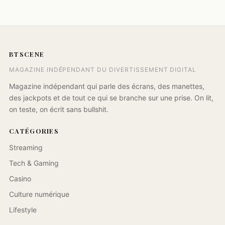
BTSCENE
MAGAZINE INDÉPENDANT DU DIVERTISSEMENT DIGITAL
Magazine indépendant qui parle des écrans, des manettes,
des jackpots et de tout ce qui se branche sur une prise. On lit,
on teste, on écrit sans bullshit.
CATÉGORIES
Streaming
Tech & Gaming
Casino
Culture numérique
Lifestyle