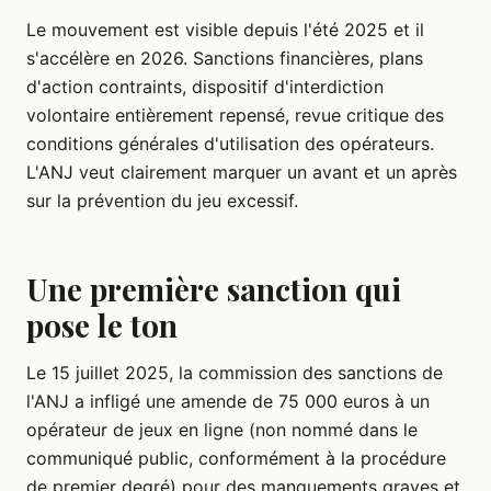
Le mouvement est visible depuis l'été 2025 et il
s'accélère en 2026. Sanctions financières, plans
d'action contraints, dispositif d'interdiction
volontaire entièrement repensé, revue critique des
conditions générales d'utilisation des opérateurs.
L'ANJ veut clairement marquer un avant et un après
sur la prévention du jeu excessif.
Une première sanction qui
pose le ton
Le 15 juillet 2025, la commission des sanctions de
l'ANJ a infligé une amende de 75 000 euros à un
opérateur de jeux en ligne (non nommé dans le
communiqué public, conformément à la procédure
de premier degré) pour des manquements graves et