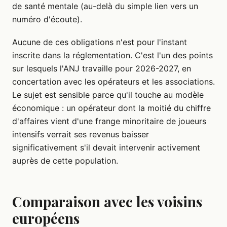
de santé mentale (au-delà du simple lien vers un
numéro d'écoute).
Aucune de ces obligations n'est pour l'instant
inscrite dans la réglementation. C'est l'un des points
sur lesquels l'ANJ travaille pour 2026-2027, en
concertation avec les opérateurs et les associations.
Le sujet est sensible parce qu'il touche au modèle
économique : un opérateur dont la moitié du chiffre
d'affaires vient d'une frange minoritaire de joueurs
intensifs verrait ses revenus baisser
significativement s'il devait intervenir activement
auprès de cette population.
Comparaison avec les voisins
européens