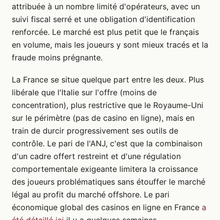
attribuée à un nombre limité d'opérateurs, avec un
suivi fiscal serré et une obligation d'identification
renforcée. Le marché est plus petit que le français
en volume, mais les joueurs y sont mieux tracés et la
fraude moins prégnante.
La France se situe quelque part entre les deux. Plus
libérale que l'Italie sur l'offre (moins de
concentration), plus restrictive que le Royaume-Uni
sur le périmètre (pas de casino en ligne), mais en
train de durcir progressivement ses outils de
contrôle. Le pari de l'ANJ, c'est que la combinaison
d'un cadre offert restreint et d'une régulation
comportementale exigeante limitera la croissance
des joueurs problématiques sans étouffer le marché
légal au profit du marché offshore. Le pari
économique global des casinos en ligne en France
a