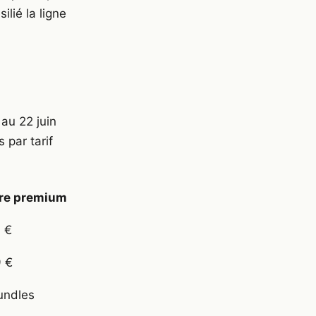
lié la ligne
 au 22 juin
 par tarif
re premium
 €
9 €
undles