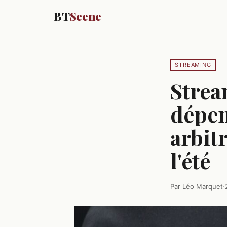
BT
Scene
STREAMING
Strea
dépen
arbit
l'été
Par Léo Marquet
·