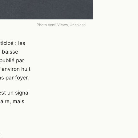
Photo Venti Views, Unsplash
cipé : les
 baisse
publié par
environ huit
s par foyer.
est un signal
aire, mais
t