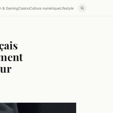
h & Gaming
Casino
Culture numérique
Lifestyle
çais
mment
our