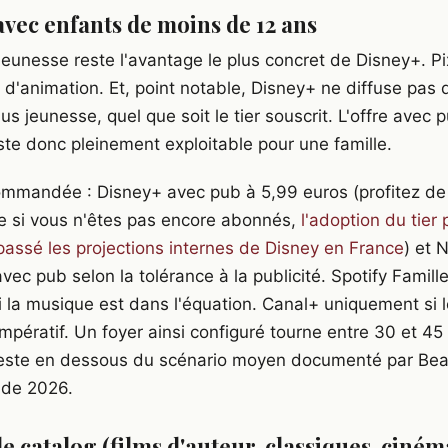
avec enfants de moins de 12 ans
jeunesse reste l'avantage le plus concret de Disney+. Pi
 d'animation. Et, point notable, Disney+ ne diffuse pas 
us jeunesse, quel que soit le tier souscrit. L'offre avec 
ste donc pleinement exploitable pour une famille.
ommandée : Disney+ avec pub à 5,99 euros (profitez de 
e si vous n'êtes pas encore abonnés,
l'adoption du tier
assé les projections internes de Disney en France
) et N
ec pub selon la tolérance à la publicité. Spotify Famill
i la musique est dans l'équation. Canal+ uniquement si l
impératif. Un foyer ainsi configuré tourne entre 30 et 45
reste en dessous du scénario moyen documenté par Bea
l de 2026.
e catalog (films d'auteur, classiques, ciném