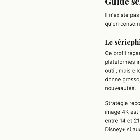
Guide se
Il n'existe p
qu'on consomm
Le sériephi
Ce profil reg
plateformes i
outil, mais el
donne grosso 
nouveautés.
Stratégie rec
image 4K est 
entre 14 et 21
Disney+ si au