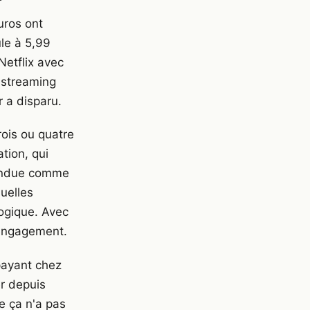
uros ont
le à 5,99
Netflix avec
 streaming
 a disparu.
rois ou quatre
tion, qui
épandue comme
uelles
logique. Avec
'engagement.
payant chez
r depuis
e ça n'a pas