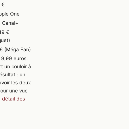
 €
pple One
s Canal+
49 €
uet)
 € (Méga Fan)
 9,99 euros.
t un couloir à
sultat : un
voir les deux
Pour une vue
e détail des