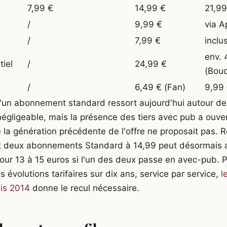
7,99 €
14,99 €
21,99
/
9,99 €
via A
/
7,99 €
inclu
env. 
iel
/
24,99 €
(Bouq
/
6,49 € (Fan)
9,99
un abonnement standard ressort aujourd'hui autour de
négligeable, mais la présence des tiers avec pub a ouver
la génération précédente de l'offre ne proposait pas. Ré
it deux abonnements Standard à 14,99 peut désormais a
our 13 à 15 euros si l'un des deux passe en avec-pub. 
 évolutions tarifaires sur dix ans, service par service,
l
is 2014
donne le recul nécessaire.