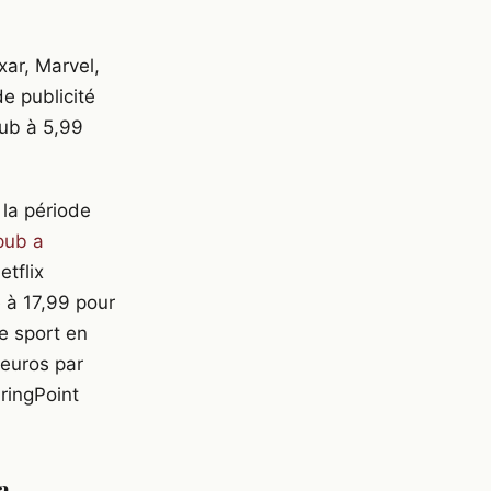
xar, Marvel,
de publicité
pub à 5,99
la période
 pub a
etflix
e à 17,99 pour
e sport en
 euros par
ringPoint
a