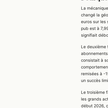
La mécanique 
changé la géo
euros sur les 
pub est à 7,9
signifiait dé
Le deuxième f
abonnements a
consistait à 
comportement 
remisées à -1
un succès lim
Le troisième 
les grands ac
début 2026, c