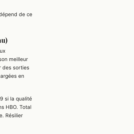
e dépend de ce
au)
eux
son meilleur
r des sorties
hargées en
 si la qualité
ns HBO. Total
. Résilier